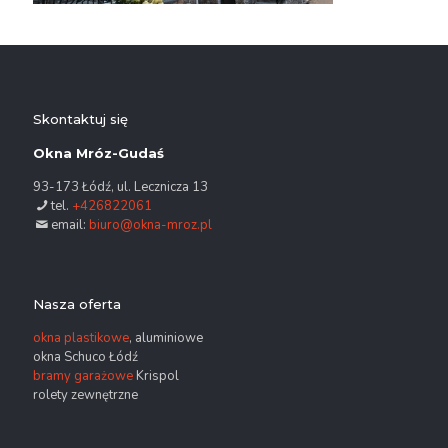
Skontaktuj się
Okna Mróz-Gudaś
93-173 Łódź, ul. Lecznicza 13
tel.
+426822061
email:
biuro@okna-mroz.pl
Nasza oferta
okna plastikowe
, aluminiowe
okna Schuco Łódź
bramy garażowe
Krispol
rolety zewnętrzne