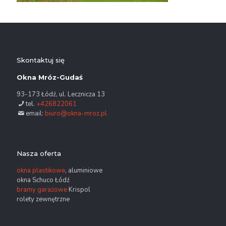
Skontaktuj się
Okna Mróz-Gudaś
93-173 Łódź, ul. Lecznicza 13
tel.
+426822061
email:
biuro@okna-mroz.pl
Nasza oferta
okna plastikowe
, aluminiowe
okna Schuco Łódź
bramy garażowe
Krispol
rolety zewnętrzne